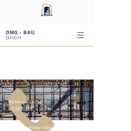
DMG - BAU
GmbH
Rufen sie uns an !
01 8909936
Bauunternehmen Wien | DMG-Bau