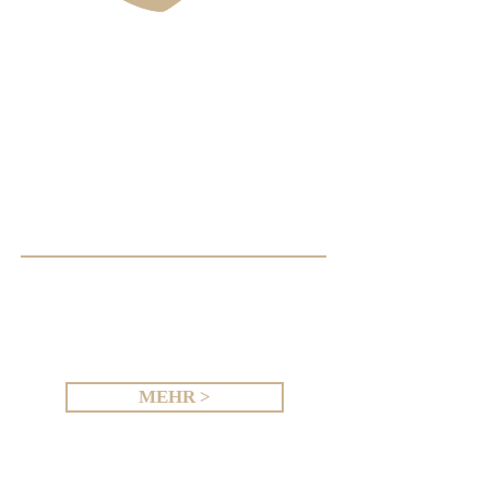
GmbH | Wien
WEIL SIE QUALITÄT
VERDIENT HABEN.
BUCHEN SIE GLEICH
EINEN
BERATUNGSTERMIN
MEHR >